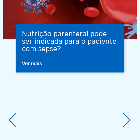
Nutrição parenteral pode
ser indicada para o paciente
com sepse?
Ver mais