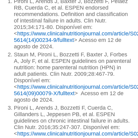
Pironi L, Arends J, Baxter J, Bozzetti F, Pelaez
RB, Cuerda C, et al. ESPEN endorsed
recommendations. Definition and classification
of intestinal failure in adults. Clin Nutr.
2015;34:171-80. Disponível em:
<
https://www.clinicalnutritionjournal.com/article/S
5614(14)00234-9/fulltext
> Acesso em 12 de
agosto de 2024.
Staun M, Pironi L, Bozzetti F, Baxter J, Forbes
A, Joly F, et al. ESPEN guidelines on parenteral
nutrition: home parenteral nutrition (HPN) in
adult patients. Clin Nutr. 2009;28:467-79.
Disponível em:
<
https://www.clinicalnutritionjournal.com/article/S
5614(09)00079-X/fulltext
> Acesso em 12 de
agosto de 2024.
Pironi L, Arends J, Bozzetti F, Cuerda C,
Gillanders L, Jeppesen PB, et al. ESPEN
guidelines on chronic intestinal failure in adults.
Clin Nutr. 2016;35:247-307. Disponível em:
<
https://www.clinicalnutritionjournal.com/article/S