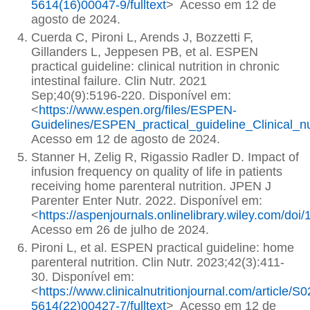
5614(16)00047-9/fulltext
> Acesso em 12 de
agosto de 2024.
Cuerda C, Pironi L, Arends J, Bozzetti F,
Gillanders L, Jeppesen PB, et al. ESPEN
practical guideline: clinical nutrition in chronic
intestinal failure. Clin Nutr. 2021
Sep;40(9):5196-220. Disponível em:
<
https://www.espen.org/files/ESPEN-
Guidelines/ESPEN_practical_guideline_Clinical_nutr
Acesso em 12 de agosto de 2024.
Stanner H, Zelig R, Rigassio Radler D. Impact of
infusion frequency on quality of life in patients
receiving home parenteral nutrition. JPEN J
Parenter Enter Nutr. 2022. Disponível em:
<
https://aspenjournals.onlinelibrary.wiley.com/doi
Acesso em 26 de julho de 2024.
Pironi L, et al. ESPEN practical guideline: home
parenteral nutrition. Clin Nutr. 2023;42(3):411-
30. Disponível em:
<
https://www.clinicalnutritionjournal.com/article/S
5614(22)00427-7/fulltext
> Acesso em 12 de