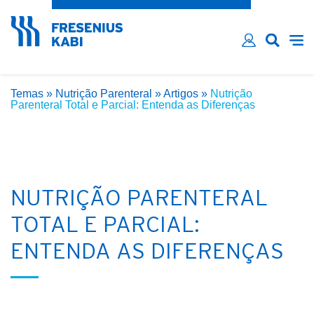
Esqueceu sua senha?
Email*
Senha*
Temas
»
Nutrição Parenteral
»
Artigos
»
Nutrição
Lembre-me
Parenteral Total e Parcial: Entenda as Diferenças
INICIAR SESSÃO
NUTRIÇÃO PARENTERAL
TOTAL E PARCIAL:
ENTENDA AS DIFERENÇAS