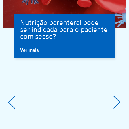
Nutrição parenteral pode
ser indicada para o paciente
com sepse?
Ver mais