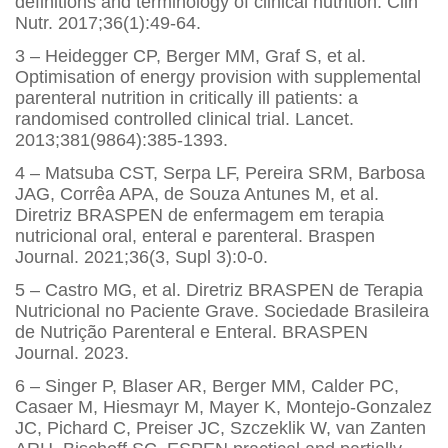
definitions and terminology of clinical nutrition. Clin
Nutr. 2017;36(1):49-64.
3 – Heidegger CP, Berger MM, Graf S, et al.
Optimisation of energy provision with supplemental
parenteral nutrition in critically ill patients: a
randomised controlled clinical trial. Lancet.
2013;381(9864):385-1393.
4 – Matsuba CST, Serpa LF, Pereira SRM, Barbosa
JAG, Corrêa APA, de Souza Antunes M, et al.
Diretriz BRASPEN de enfermagem em terapia
nutricional oral, enteral e parenteral. Braspen
Journal. 2021;36(3, Supl 3):0-0.
5 – Castro MG, et al. Diretriz BRASPEN de Terapia
Nutricional no Paciente Grave. Sociedade Brasileira
de Nutrição Parenteral e Enteral. BRASPEN
Journal. 2023.
6 – Singer P, Blaser AR, Berger MM, Calder PC,
Casaer M, Hiesmayr M, Mayer K, Montejo-Gonzalez
JC, Pichard C, Preiser JC, Szczeklik W, van Zanten