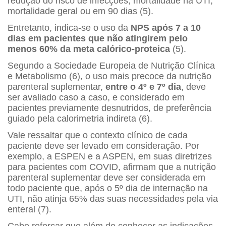
redução do risco de infecções, mortalidade na UTI,
mortalidade geral ou em 90 dias (5).
Entretanto, indica-se o uso da
NPS após 7 a 10
dias em pacientes que não atingirem pelo
menos 60% da meta calórico-proteica
(5).
Segundo a Sociedade Europeia de Nutrição Clínica
e Metabolismo (6), o uso mais precoce da nutrição
parenteral suplementar,
entre o 4º e 7º dia
, deve
ser avaliado caso a caso, e considerado em
pacientes previamente desnutridos, de preferência
guiado pela calorimetria indireta (6).
Vale ressaltar que o contexto clínico de cada
paciente deve ser levado em consideração. Por
exemplo, a ESPEN e a ASPEN, em suas diretrizes
para pacientes com COVID, afirmam que a nutrição
parenteral suplementar deve ser considerada em
todo paciente que, após o 5º dia de internação na
UTI, não atinja 65% das suas necessidades pela via
enteral (7).
Cabe reforçar que além de conhecer as indicações