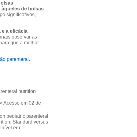
bolsas
s àqueles de bolsas
 significativos,
e a eficácia
onais observar as
para que a melhor
ão parenteral.
enteral nutrition
1> Acesso em 02 de
pediatric parenteral
tion: Standard versus
onível em: