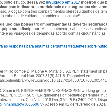
co, outro estudo,
dessa vez
divulgado em 2017
mostrou que 
lcançam indicadores nutricionais e de segurança similare
sso, a opção com três compartimentos ofereceu ganhos de tempo
8
 do trabalho de cuidado no ambiente hospitalar
.
de uso das bolsas tricompartimentadas deve ter segurança 
quipe multidisciplinar.
Adicionalmente, cabe a esses profissi
nte e as variações de demandas acordo com as circunstâncias 
a.
ra as respostas para algumas perguntas frequentes sobre nutriç
r P, Holcombe B, Malone A, Mirtallo J. ASPEN statement on par
Parenter Enteral Nutr. 2007;31(5):441-8. Disponível em:
rnals.onlinelibrary.wiley.com/doi/10.1177/014860710703100544
JC, Shamir R; ESPGHAN/ESPEN/ESPR/CSPEN working group on 
N/ESPEN/ESPR/CSPEN guidelines on pediatric parenteral nutri
nteral nutrition. Clin Nutr. 2018 Dec;37(6 Pt B):2409-2417. Disp
bi.nlm.nih.gov/30055867/
> Acesso em 02 de fevereiro de 2024.