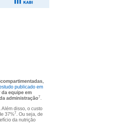
ticompartimentadas,
estudo publicado em
 da equipe em
7
da administração
.
. Além disso, o custo
7
 de 37%
. Ou seja, de
fício da nutrição