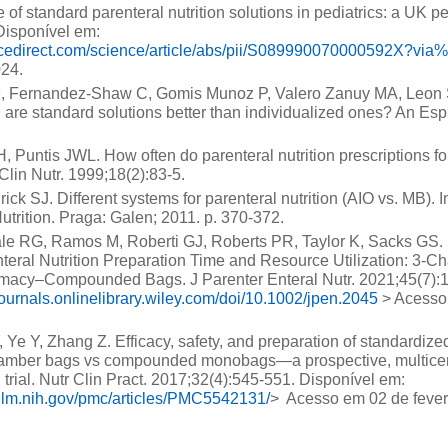
of standard parenteral nutrition solutions in pediatrics: a UK pe
Disponível em:
ncedirect.com/science/article/abs/pii/S089990070000592X?via
024.
M, Fernandez-Shaw C, Gomis Munoz P, Valero Zanuy MA, Leon 
n: are standard solutions better than individualized ones? An Esp
H, Puntis JWL. How often do parenteral nutrition prescriptions f
Clin Nutr. 1999;18(2):83-5.
ck SJ. Different systems for parenteral nutrition (AIO vs. MB). In
Nutrition. Praga: Galen; 2011. p. 370-372.
le RG, Ramos M, Roberti GJ, Roberts PR, Taylor K, Sacks GS. 
nteral Nutrition Preparation Time and Resource Utilization: 
rmacy–Compounded Bags. J Parenter Enteral Nutr. 2021;45(7):
journals.onlinelibrary.wiley.com/doi/10.1002/jpen.2045
> Acesso 
 Ye Y, Zhang Z. Efficacy, safety, and preparation of standardized
hamber bags vs compounded monobags—a prospective, multicen
l trial. Nutr Clin Pract. 2017;32(4):545-551. Disponível em:
.nlm.nih.gov/pmc/articles/PMC5542131/
> Acesso em 02 de fever