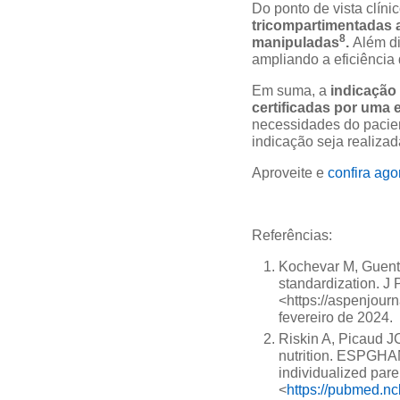
Do ponto de vista clíni
tricompartimentadas a
8
manipuladas
.
Além di
ampliando a eficiência
Em suma, a
indicação 
certificadas por uma e
necessidades do pacie
indicação seja realizad
Aproveite e
confira ago
Referências:
Kochevar M, Guente
standardization. J 
<https://aspenjou
fevereiro de 2024.
Riskin A, Picaud 
nutrition. ESPGHA
individualized pare
<
https://pubmed.nc