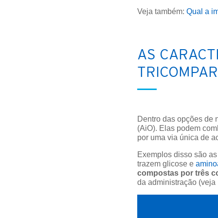
Veja também:
Qual a i
AS CARACT
TRICOMPAR
Dentro das opções de n
(AiO). Elas podem comb
por uma via única de a
Exemplos disso são as
trazem glicose e
amino
compostas por três co
da administração (veja 