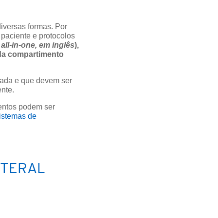
diversas formas. Por
paciente e protocolos
 all-in-one, em inglês
),
ada compartimento
rada e que devem ser
ente.
mentos podem ser
istemas de
NTERAL