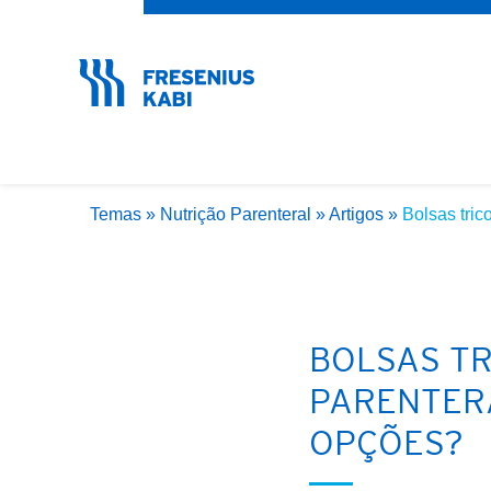
Esqueceu sua senha?
Temas
»
Nutrição Parenteral
»
Artigos
»
Bolsas tri
BOLSAS T
PARENTERA
OPÇÕES?