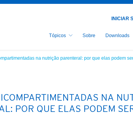
Nutrição Clínica
Email*
Senha*
Implementação da Nutrição
Clínica
INICIAR
Desnutrição Relacionada a
Doença
Tópicos
Sobre
Downloads
Nutrição Parenteral
compartimentadas na nutrição parenteral: por que elas podem s
RICOMPARTIMENTADAS NA NU
L: POR QUE ELAS PODEM SE