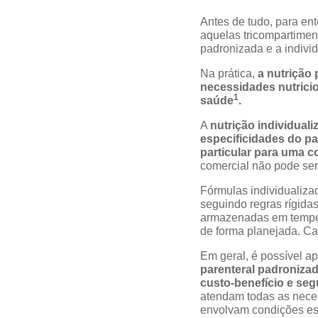
Antes de tudo, para en
aquelas tricompartiment
padronizada e a indivi
Na prática,
a nutrição
necessidades nutrici
1
saúde
.
A
nutrição individual
especificidades do p
particular para uma c
comercial não pode ser 
Fórmulas individualiza
seguindo regras rígida
armazenadas em tempera
de forma planejada. Ca
Em geral, é possível 
parenteral padronizad
custo-benefício e seg
atendam todas as neces
envolvam condições es