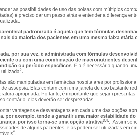
tender as possibilidades de uso das bolsas com múltiplos compa
adas) é preciso dar um passo atrás e entender a diferença entre
dualizada.
 parenteral padronizada é aquela que tem fórmulas desenha
onais da maioria dos pacientes em uma mesma faixa etária 
izada, por sua vez, é administrada com fórmulas desenvolv
aciente ou com uma combinação de macronutrientes desen
ondição ou período específicos.
Ela é necessária quando um
2
utilizada
.
das são manipuladas em farmácias hospitalares por profissiona
s de assepsia. Elas contam com uma janela de uso bastante r
tura apropriada. Portanto, é importante que sejam prescritas, 
so contrário, elas deverão ser desprezadas.
apontar vantagens e desvantagens em cada uma das opções ap
a, por exemplo, tende a garantir uma maior estabilidade do 
3,4,
urança, por isso torna-se uma opção atrativa
.
Assim send
sidades de alguns pacientes, elas podem ser utilizadas em ci
5
táveis
.