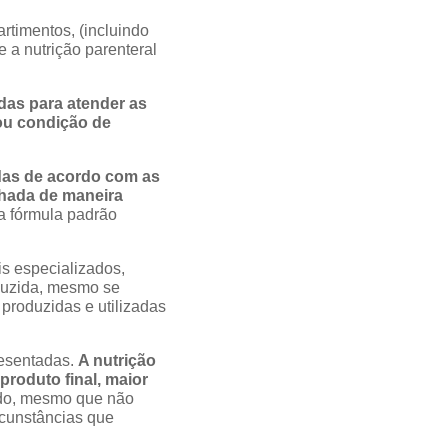
rtimentos, (incluindo
 a nutrição parenteral
das para atender as
ou condição de
idas de acordo com as
hada de maneira
a fórmula padrão
is especializados,
eduzida, mesmo se
produzidas e utilizadas
resentadas.
A nutrição
produto final, maior
o, mesmo que não
rcunstâncias que