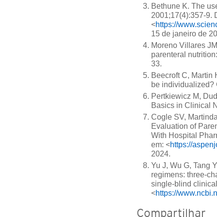
Bethune K. The use 
2001;17(4):357-9. 
<
https://www.scie
15 de janeiro de 2
Moreno Villares J
parenteral nutritio
33.
Beecroft C, Martin 
be individualized? 
Pertkiewicz M, Dudri
Basics in Clinical 
Cogle SV, Martinda
Evaluation of Pare
With Hospital Pha
em: <
https://aspen
2024.
Yu J, Wu G, Tang Y,
regimens: three‐c
single‐blind clinica
<
https://www.ncbi
Compartilhar