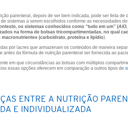
ição parenteral, depois de ser bem indicada, pode ser feita de 
 de sistemas a serem escolhidos conforme as necessidades do 
ontexto, os sistemas conhecidos como “tudo em um” (
AiO,
izados na forma de bolsas tricompartimentadas, no qual c
macronutrientes (carboidrato, proteína e lipídio
).
didas por lacres que armazenam os conteúdos de maneira sepa
 antes da fórmula de nutrição parenteral ser fornecida ao paci
mente em que circunstâncias as bolsas com múltiplos comparti
ícios essas opções oferecem em comparação a outros tipos de
s
NÇAS ENTRE A NUTRIÇÃO PARE
DA E INDIVIDUALIZADA