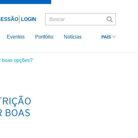
Ecuador
INICIAR
Lembre-me
SESSÃO
Colombia
 SESSÃO
LOGIN
Peru
ASIA
Eventos
Portfólio
Notícias
PAÍS
EUROPE
er boas opções?
TRIÇÃO
R BOAS