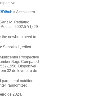
rspective.
%3Dihub
> Acesso em
Sanz M. Pediatric
 Pediatr. 2002;57(1):29-
or the newborn need to
: Sobotka L, editor.
Multicenter Prospective
3‐Chamber Bags Compared
1552-1558. Disponível
em 02 de fevereiro de
 parenteral nutrition
ter, randomized,
eiro de 2024.