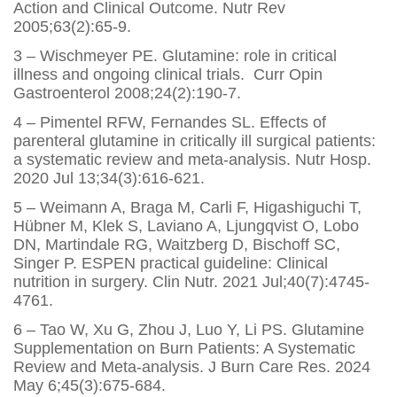
Action and Clinical Outcome. Nutr Rev
2005;63(2):65-9.
3 – Wischmeyer PE. Glutamine: role in critical
illness and ongoing clinical trials. Curr Opin
Gastroenterol 2008;24(2):190-7.
4 – Pimentel RFW, Fernandes SL. Effects of
parenteral glutamine in critically ill surgical patients:
a systematic review and meta-analysis. Nutr Hosp.
2020 Jul 13;34(3):616-621.
5 – Weimann A, Braga M, Carli F, Higashiguchi T,
Hübner M, Klek S, Laviano A, Ljungqvist O, Lobo
DN, Martindale RG, Waitzberg D, Bischoff SC,
Singer P. ESPEN practical guideline: Clinical
nutrition in surgery. Clin Nutr. 2021 Jul;40(7):4745-
4761.
6 – Tao W, Xu G, Zhou J, Luo Y, Li PS. Glutamine
Supplementation on Burn Patients: A Systematic
Review and Meta-analysis. J Burn Care Res. 2024
May 6;45(3):675-684.