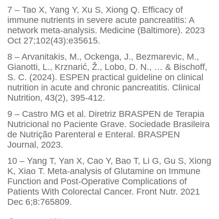
7 – Tao X, Yang Y, Xu S, Xiong Q. Efficacy of
immune nutrients in severe acute pancreatitis: A
network meta-analysis. Medicine (Baltimore). 2023
Oct 27;102(43):e35615.
8 – Arvanitakis, M., Ockenga, J., Bezmarevic, M.,
Gianotti, L., Krznarić, Ž., Lobo, D. N., … & Bischoff,
S. C. (2024). ESPEN practical guideline on clinical
nutrition in acute and chronic pancreatitis. Clinical
Nutrition, 43(2), 395-412.
9 – Castro MG et al. Diretriz BRASPEN de Terapia
Nutricional no Paciente Grave. Sociedade Brasileira
de Nutrição Parenteral e Enteral. BRASPEN
Journal, 2023.
10 – Yang T, Yan X, Cao Y, Bao T, Li G, Gu S, Xiong
K, Xiao T. Meta-analysis of Glutamine on Immune
Function and Post-Operative Complications of
Patients With Colorectal Cancer. Front Nutr. 2021
Dec 6;8:765809.