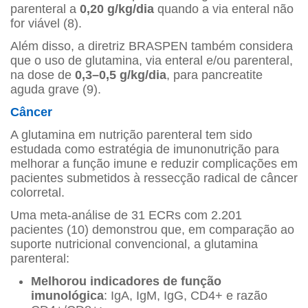
parenteral a
0,20 g/kg/dia
quando a via enteral não
for viável (8).
Além disso, a diretriz BRASPEN também considera
que o uso de glutamina, via enteral e/ou parenteral,
na dose de
0,3–0,5 g/kg/dia
, para pancreatite
aguda grave (9).
Câncer
A glutamina em nutrição parenteral tem sido
estudada como estratégia de imunonutrição para
melhorar a função imune e reduzir complicações em
pacientes submetidos à ressecção radical de câncer
colorretal.
Uma meta‐análise de 31 ECRs com 2.201
pacientes (10) demonstrou que, em comparação ao
suporte nutricional convencional, a glutamina
parenteral:
Melhorou indicadores de função
imunológica
: IgA, IgM, IgG, CD4+ e razão