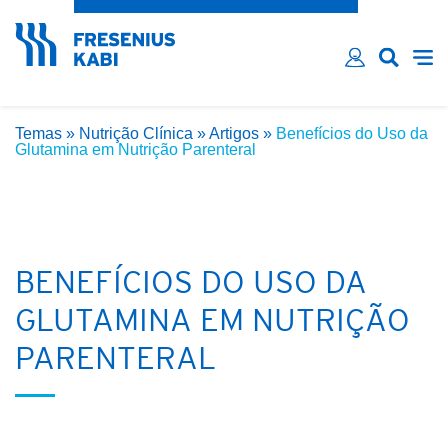
Esqueceu sua senha?
Email*
Senha*
Temas
»
Nutrição Clínica
»
Artigos
»
Benefícios do Uso da
Lembre-me
Glutamina em Nutrição Parenteral
INICIAR SESSÃO
BENEFÍCIOS DO USO DA
GLUTAMINA EM NUTRIÇÃO
PARENTERAL