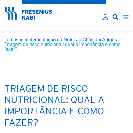
Esqueceu sua senha?
Email*
Senha*
Temas
»
Implementação da Nutrição Clínica
»
Artigos
»
Lembre-me
Triagem de risco nutricional: qual a importância e como
fazer?
INICIAR SESSÃO
TRIAGEM DE RISCO
NUTRICIONAL: QUAL A
IMPORTÂNCIA E COMO
FAZER?