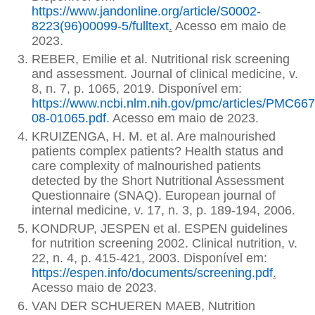
https://www.jandonline.org/article/S0002-
8223(96)00099-5/fulltext
.
Acesso em maio de
2023.
REBER, Emilie et al. Nutritional risk screening
and assessment. Journal of clinical medicine, v.
8, n. 7, p. 1065, 2019. Disponível em:
https://www.ncbi.nlm.nih.gov/pmc/articles/PMC667
08-01065.pdf
. Acesso em maio de 2023.
KRUIZENGA, H. M. et al. Are malnourished
patients complex patients? Health status and
care complexity of malnourished patients
detected by the Short Nutritional Assessment
Questionnaire (SNAQ). European journal of
internal medicine, v. 17, n. 3, p. 189-194, 2006.
KONDRUP, JESPEN et al. ESPEN guidelines
for nutrition screening 2002. Clinical nutrition, v.
22, n. 4, p. 415-421, 2003. Disponível em:
https://espen.info/documents/screening.pdf
.
Acesso maio de 2023.
VAN DER SCHUEREN MAEB, Nutrition