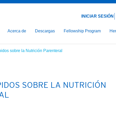
Email*
Contraseña*
línica
ción de la Nutrición
INICIAR SESIÓN
ón Hospitalaria
Acerca de
Descargas
Fellowship Program
Her
arenteral
idos sobre la Nutrición Parenteral
IDOS SOBRE LA NUTRICIÓN
AL