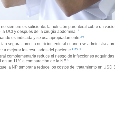
l no siempre es suficiente: la nutrición parenteral cubre un vacío
1
e la UCI y después de la cirugía abdominal.
2
3
uando es indicada y se usa apropiadamente.
‘
tan segura como la nutrición enteral cuando se administra ap
1
2
3
5
 a mejorar los resultados del paciente.
‘
‘
‘
eral complementaria reduce el riesgo de infecciones adquiridas 
1
I en un 11% a comparación de la NE.
ue la NP temprana reduce los costos del tratamiento en USD 3