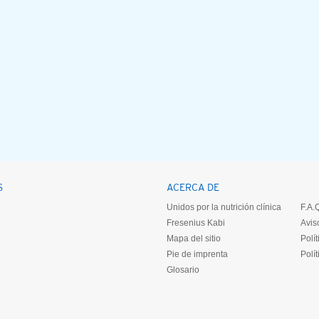
S
ACERCA DE
Unidos por la nutrición clínica
F.A.
Fresenius Kabi
Avis
Mapa del sitio
Polí
Pie de imprenta
Polí
Glosario