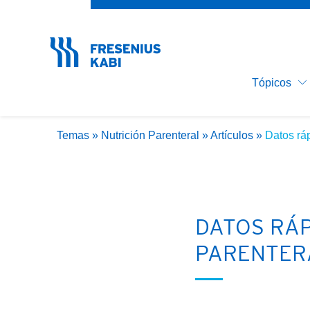
Nutrición C
¿Ha olvidado su contraseña?
Implementa
Clínica
Desnutrici
Tópicos
Nutrición P
Temas
»
Nutrición Parenteral
»
Artículos
»
Datos ráp
DATOS RÁP
PARENTER