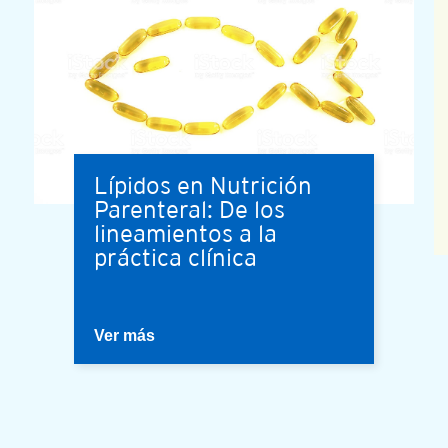
Lípidos en Nutrición
Parenteral: De los
omega 3 on white background
lineamientos a la
práctica clínica
Ver más