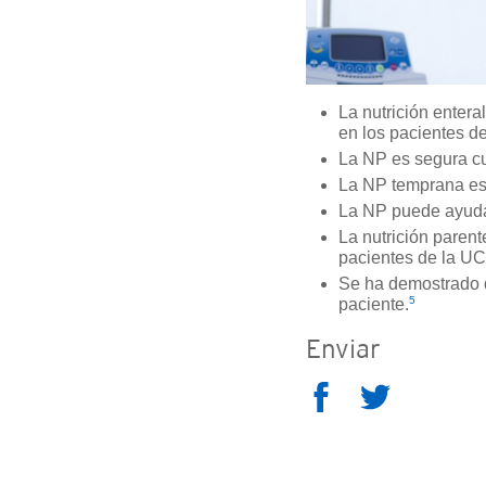
La nutrición entera
en los pacientes d
La NP es segura c
La NP temprana es 
La NP puede ayudar
La nutrición parent
pacientes de la UC
Se ha demostrado q
5
paciente.
Enviar