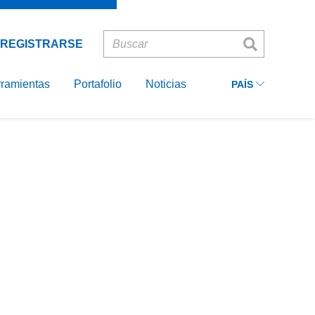
Ecuador
INICIAR
Recordarme
SESIÓN
Colombia
REGISTRARSE
Peru
ASIA
ramientas
Portafolio
Noticias
PAÍS
EUROPE