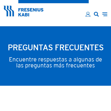
¿Ha olvidado su contraseña?
Email*
Contraseña*
Recordarme
INICIAR SESIÓN
PREGUNTAS FRECUENTES
Encuentre respuestas a algunas de
las preguntas más frecuentes