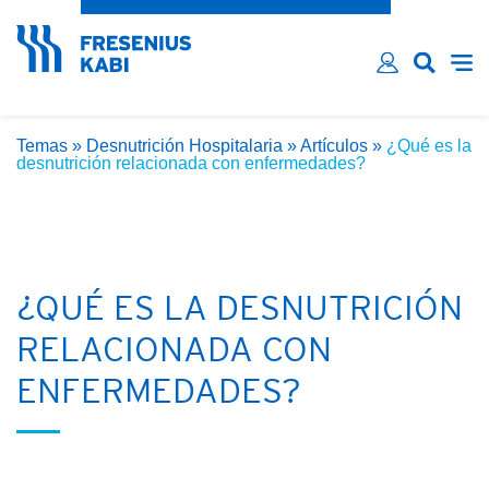
¿Ha olvidado su contraseña?
Email*
Contraseña*
Temas
»
Desnutrición Hospitalaria
»
Artículos
»
¿Qué es la
Recordarme
desnutrición relacionada con enfermedades?
INICIAR SESIÓN
¿QUÉ ES LA DESNUTRICIÓN
RELACIONADA CON
ENFERMEDADES?