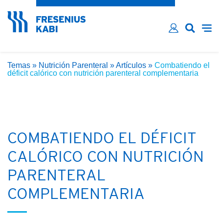
¿Ha olvidado su contraseña?
Email*
Contraseña*
Temas
»
Nutrición Parenteral
»
Artículos
»
Combatiendo el
Recordarme
déficit calórico con nutrición parenteral complementaria
INICIAR SESIÓN
COMBATIENDO EL DÉFICIT
CALÓRICO CON NUTRICIÓN
PARENTERAL
COMPLEMENTARIA