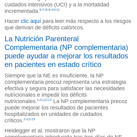
cuidados intensivos (UCI) y a la mortalidad
incrementada.
6
‘
7
‘
8
‘
9
‘
10
‘
11
Hacer
clic aquí
para leer más respecto a los riesgos
que derivan de déficits calóricos.
La Nutrición Parenteral
Complementaria (NP complementaria)
puede ayudar a mejorar los resultados
en pacientes en estado crítico
Siempre que la NE es insuficiente, la NP
complementaria precoz representa una estrategia
efectiva y segura para satisfacer las necesidades
nutricionales e impedir los déficits
nutricionales.
1
‘
2
‘
12
‘
13
La NP complementaria precoz
puede mejorar los resultados de pacientes
hospitalizados en unidades de cuidados
críticos.
2
‘
12
‘
13
Heidegger et al. mostraron que la NP