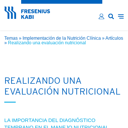
¿Has olvidado tu contraseña?
Email*
Contraseña*
Temas
»
Implementación de la Nutrición Clínica
»
Artículos
Recordarme
»
Realizando una evaluación nutricional
INICIAR SESIÓN
REALIZANDO UNA
EVALUACIÓN NUTRICIONAL
LA IMPORTANCIA DEL DIAGNÓSTICO
TEMPRANO EN EL MANEJO NUTRICIONAL