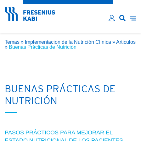
¿Has olvidado tu contraseña?
Email*
Contraseña*
Temas
»
Implementación de la Nutrición Clínica
»
Artículos
Recordarme
»
Buenas Prácticas de Nutrición
INICIAR SESIÓN
BUENAS PRÁCTICAS DE
NUTRICIÓN
PASOS PRÁCTICOS PARA MEJORAR EL
ESTADO NUTRICIONAL DE LOS PACIENTES