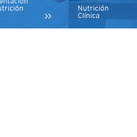
entación
utrición
Nutrición
Clínica