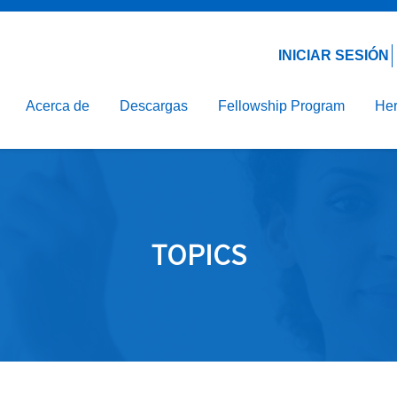
Email*
Contraseña*
línica
ción de la Nutrición
INICIAR SESIÓN
ón Hospitalaria
Acerca de
Descargas
Fellowship Program
Her
arenteral
TOPICS