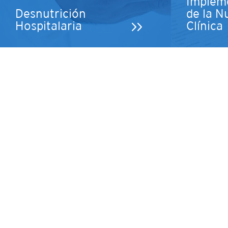
Implem
Desnutrición
de la N
Hospitalaria
Clínica