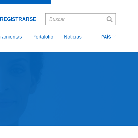
Ecuador
INICIAR
Recordarme
SESIÓN
Colombia
REGISTRARSE
Peru
ASIA
ramientas
Portafolio
Noticias
PAÍS
EUROPE