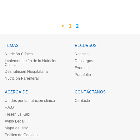
<
1
2
TEMAS
RECURSOS
Nutrición Clínica
Noticias
Implementación de la Nutrición
Descargas
Clínica
Eventos
Desnutrición Hospitalaria
Portafolio
Nutrición Parenteral
ACERCA DE
CONTÁCTANOS
Unidos por la nutrición clínica
Contacto
F.A.Q
Fresenius Kabi
Aviso Legal
Mapa del sitio
Política de Cookies