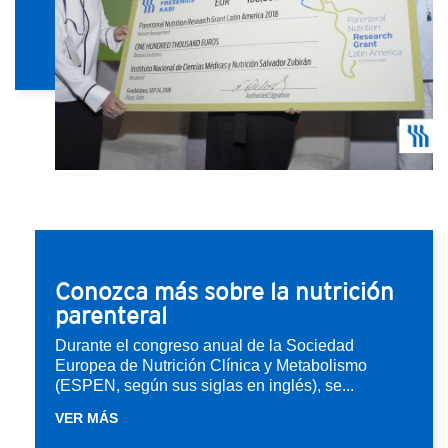
Conozca más sobre la nutrición
parenteral
Durante el congreso anual de la Sociedad
Europea de Nutrición Clínica y Metabolismo
(ESPEN, según sus siglas en inglés), se...
VER MÁS