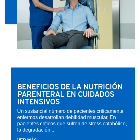
BENEFICIOS DE LA NUTRICIÓN
PARENTERAL EN CUIDADOS
INTENSIVOS
Un sustancial número de pacientes críticamente
enfermos desarrollan debilidad muscular. En
pacientes críticos que sufren de stress catabólico,
la degradación...
VER MÁS