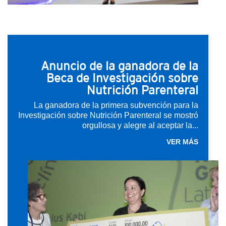
Anuncio de la ganadora de la
Beca de Investigación sobre
Nutrición Parenteral
La ganadora de la primera subvención para la
Investigación sobre Nutrición Parenteral se mostró
orgullosa y alegre al aceptar la...
VER MÁS