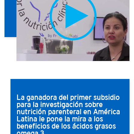
La ganadora del primer subsidio
para la investigación sobre
nutrición parenteral en América
Latina le pone la mira a los
beneficios de los ácidos grasos
omega 3