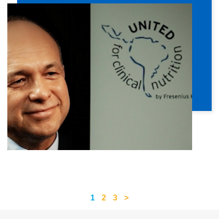
1
2
3
>