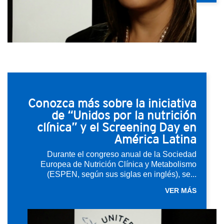
Conozca más sobre la iniciativa
de “Unidos por la nutrición
clínica” y el Screening Day en
América Latina
Durante el congreso anual de la Sociedad
Europea de Nutrición Clínica y Metabolismo
(ESPEN, según sus siglas en inglés), se...
VER MÁS