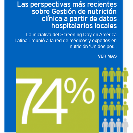
Las perspectivas más recientes
sobre Gestión de nutrición
clínica a partir de datos
hospitalarios locales
La iniciativa del Screening Day en América
Latina1 reunió a la red de médicos y expertos en
nutrición ‘Unidos por...
VER MÁS