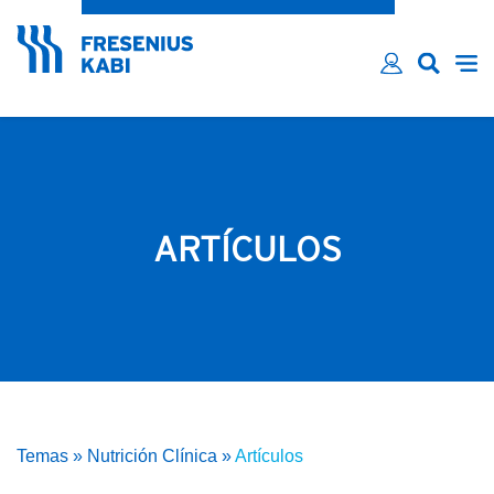
¿Ha olvidado su contraseña?
Email*
Contraseña*
Recordarme
INICIAR SESIÓN
ARTÍCULOS
Temas
»
Nutrición Clínica
»
Artículos