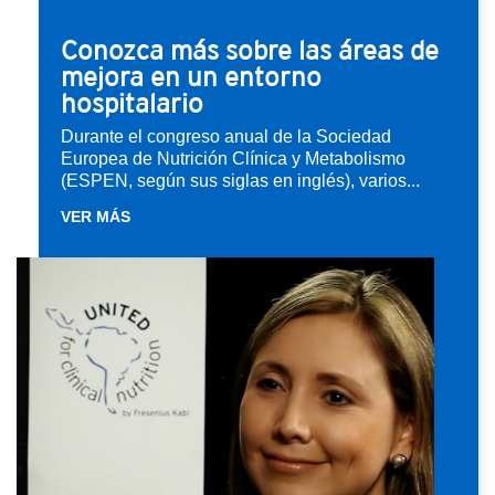
Conozca más sobre las áreas de
mejora en un entorno
hospitalario
Durante el congreso anual de la Sociedad
Europea de Nutrición Clínica y Metabolismo
(ESPEN, según sus siglas en inglés), varios...
VER MÁS