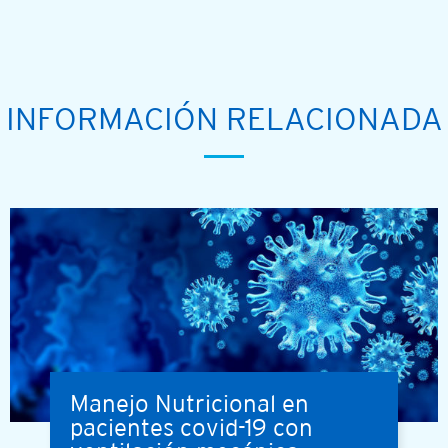
INFORMACIÓN RELACIONADA
Manejo Nutricional en
pacientes covid-19 con
Coronavirus virus outbreak and coronaviruses influenza backg