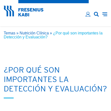
¿Ha olvidado su contraseña?
Email*
Contraseña*
Temas
»
Nutrición Clínica
»
¿Por qué son importantes la
Recordarme
Detección y Evaluación?
INICIAR SESIÓN
¿POR QUÉ SON
IMPORTANTES LA
DETECCIÓN Y EVALUACIÓN?