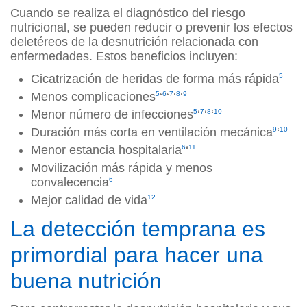
Cuando se realiza el diagnóstico del riesgo
nutricional, se pueden reducir o prevenir los efectos
deletéreos de la desnutrición relacionada con
enfermedades. Estos beneficios incluyen:
Cicatrización de heridas de forma más rápida
5
Menos complicaciones
5
‘
6
‘
7
‘
8
‘
9
Menor número de infecciones
5
‘
7
‘
8
‘
10
Duración más corta en ventilación mecánica
9
‘
10
Menor estancia hospitalaria
6
‘
11
Movilización más rápida y menos
convalecencia
6
Mejor calidad de vida
12
La detección temprana es
primordial para hacer una
buena nutrición