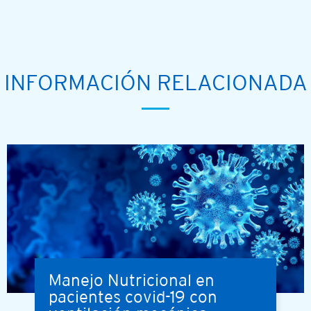
INFORMACIÓN RELACIONADA
Manejo Nutricional en
pacientes covid-19 con
Coronavirus virus outbreak and coronaviruses influenza backg