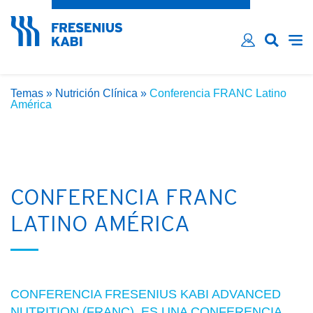
¿Ha olvidado su contraseña?
Email*
Contraseña*
Temas
»
Nutrición Clínica
»
Conferencia FRANC Latino
Recordarme
América
INICIAR SESIÓN
CONFERENCIA FRANC
LATINO AMÉRICA
CONFERENCIA FRESENIUS KABI ADVANCED
NUTRITION (FRANC), ES UNA CONFERENCIA