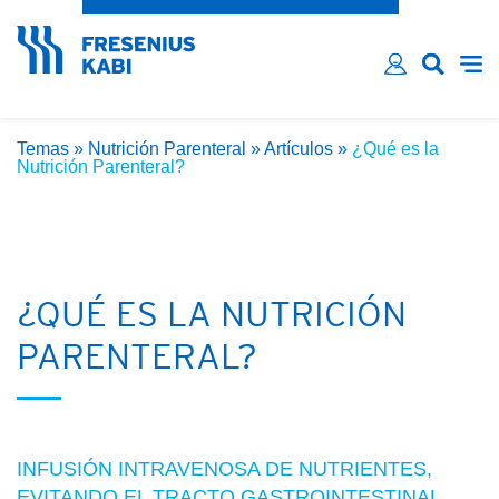
¿Ha olvidado su contraseña?
Email*
Contraseña*
Temas
»
Nutrición Parenteral
»
Artículos
»
¿Qué es la
Recordarme
Nutrición Parenteral?
LOG IN
¿QUÉ ES LA NUTRICIÓN
PARENTERAL?
INFUSIÓN INTRAVENOSA DE NUTRIENTES,
EVITANDO EL TRACTO GASTROINTESTINAL