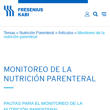
¿Ha olvidado su contraseña?
Email*
Contraseña*
Temas
»
Nutrición Parenteral
»
Artículos
»
Monitoreo de la
Recordarme
nutrición parenteral
LOG IN
MONITOREO DE LA
NUTRICIÓN PARENTERAL
PAUTAS PARA EL MONITOREO DE LA
NUTRICIÓN PARENTERAL