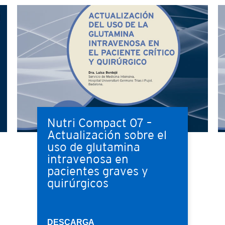
Nutri Compact 07 –
Actualización sobre el
uso de glutamina
intravenosa en
pacientes graves y
quirúrgicos
DESCARGA