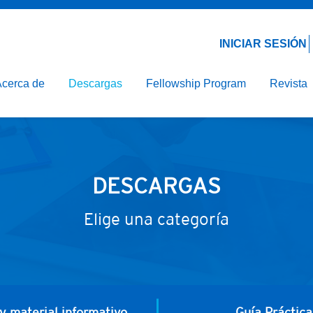
Email*
Contraseña*
a
de la Nutrición
INICIAR SESIÓN
pitalaria
cerca de
Descargas
Fellowship Program
Revista
eral
DESCARGAS
Elige una categoría
 y material informativo
Guía Práctica