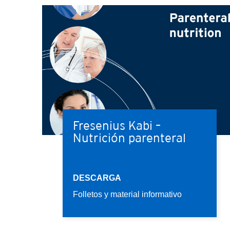
Fresenius Kabi –
Nutrición parenteral
DESCARGA
Folletos y material informativo