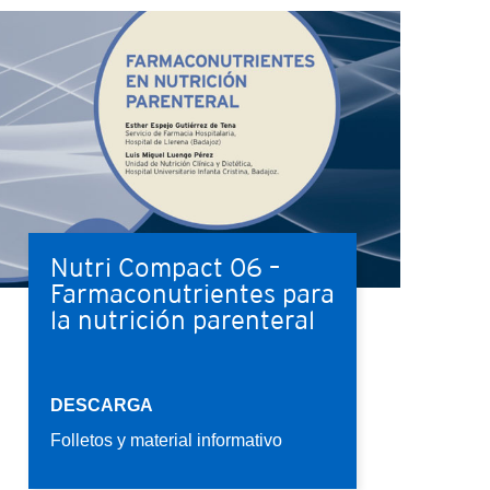
Nutri Compact 06 –
Farmaconutrientes para
la nutrición parenteral
DESCARGA
Folletos y material informativo