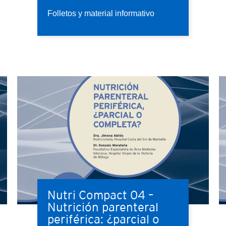
Folletos y material informativo
Nutri Compact 04 –
Nutrición parenteral
periférica: ¿parcial o