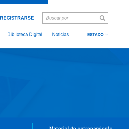
Ecuador
Recordarme
LOG IN
Colombia
REGISTRARSE
Peru
ASIA
Biblioteca Digital
Noticias
ESTADO
EUROPE
Material de entrenamiento