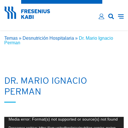
¿Ha olvidado su contraseña?
Email*
Contraseña*
Temas
»
Desnutrición Hospitalaria
»
Dr. Mario Ignacio
Recordarme
Perman
LOG IN
DR. MARIO IGNACIO
PERMAN
Reproductor
Media error: Format(s) not supported or source(s) not found
de
Descargar archivo: https://lam.unitedforclinicalnutrition.com/es-mx/wp-