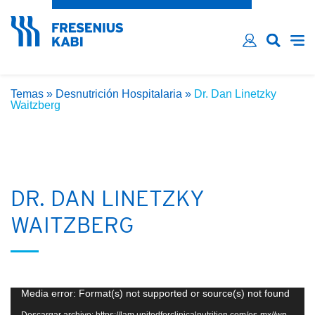
¿Ha olvidado su contraseña?
Email*
Contraseña*
Temas
»
Desnutrición Hospitalaria
»
Dr. Dan Linetzky
Recordarme
Waitzberg
LOG IN
DR. DAN LINETZKY
WAITZBERG
Reproductor
Media error: Format(s) not supported or source(s) not found
de
Descargar archivo: https://lam.unitedforclinicalnutrition.com/es-mx//wp-