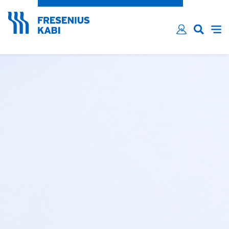
¿Ha olvidado su contraseña?
Email*
Contraseña*
Home-Slider
Recordarme
INICIAR SESIÓN