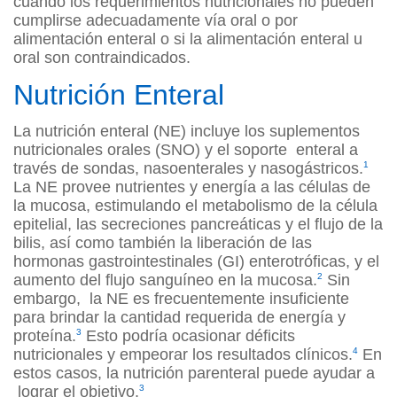
cuando los requerimientos nutricionales no pueden
cumplirse adecuadamente vía oral o por
alimentación enteral o si la alimentación enteral u
oral son contraindicados.
Nutrición Enteral
La nutrición enteral (NE) incluye los suplementos
nutricionales orales (SNO) y el soporte enteral a
través de sondas, nasoenterales y nasogástricos.
1
La NE provee nutrientes y energía a las células de
la mucosa, estimulando el metabolismo de la célula
epitelial, las secreciones pancreáticas y el flujo de la
bilis, así como también la liberación de las
hormonas gastrointestinales (GI) enterotróficas, y el
aumento del flujo sanguíneo en la mucosa.
2
Sin
embargo, la NE es frecuentemente insuficiente
para brindar la cantidad requerida de energía y
proteína.
3
Esto podría ocasionar déficits
nutricionales y empeorar los resultados clínicos.
4
En
estos casos, la nutrición parenteral puede ayudar a
lograr el objetivo.
3