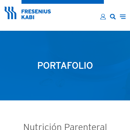
¿Ha olvidado su contraseña?
Email*
Contraseña*
Recordarme
LOG IN
PORTAFOLIO
Nutrición Parenteral