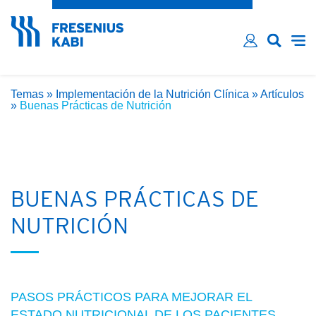
¿Ha olvidado su contraseña?
Email*
Contraseña*
Temas
»
Implementación de la Nutrición Clínica
»
Artículos
Recordarme
»
Buenas Prácticas de Nutrición
LOG IN
BUENAS PRÁCTICAS DE
NUTRICIÓN
PASOS PRÁCTICOS PARA MEJORAR EL
ESTADO NUTRICIONAL DE LOS PACIENTES