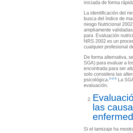
iniciada de forma rápid
La identificación del 
busca del índice de mas
riesgo Nutricional 200
ampliamente validadas 
para Evaluación nutric
NRS 2002 es un procedi
cualquier profesional 
De forma alternativa, 
SGA) para evaluar a lo
encontrada para ser alt
solo considera las alte
3
4
5
psicológica.
‘
‘
La SGA 
evaluación.
Evaluació
las causa
enferme
Si el tamizaje ha most