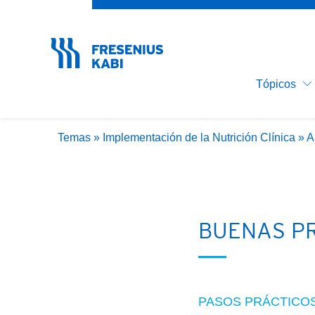
Nutrición C
¿Ha olvidado su contraseña?
Implementa
Clínica
Desnutrici
Tópicos
Nutrición P
Temas
»
Implementación de la Nutrición Clínica
»
A
BUENAS PR
PASOS PRÁCTICOS