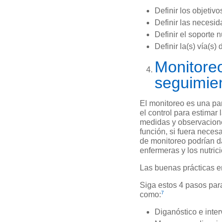
Definir los objetivo
Definir las necesi
Definir el soporte n
Definir la(s) vía(s) 
Monitoreo
seguimien
El monitoreo es una pa
el control para estimar
medidas y observaciones
función, si fuera neces
de monitoreo podrían da
enfermeras y los nutric
Las buenas prácticas en
Siga estos 4 pasos para
7
como:
Diganóstico e inte