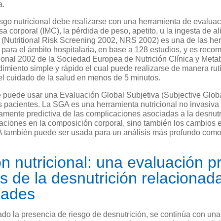
a.
riesgo nutricional debe realizarse con una herramienta de eval
a corporal (IMC), la pérdida de peso, apetito, u la ingesta de al
2 (Nutritional Risk Screening 2002, NRS 2002) es una de las he
para el ámbito hospitalaria, en base a 128 estudios, y es reco
ional 2002 de la Sociedad Europea de Nutrición Clínica y Met
miento simple y rápido el cual puede realizarse de manera ruti
del cuidado de la salud en menos de 5 minutos.
se puede usar una Evaluación Global Subjetiva (Subjective Glo
s pacientes. La SGA es una herramienta nutricional no invasiva
amente predictiva de las complicaciones asociadas a la desnutr
raciones en la composición corporal, sino también los cambios e
también puede ser usada para un análisis más profundo como
n nutricional: una evaluación p
s de la desnutrición relacionad
dades
rado la presencia de riesgo de desnutrición, se continúa con un