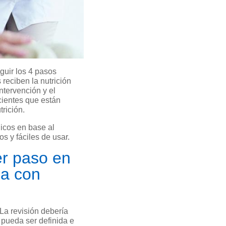
eguir los 4 pasos
reciben la nutrición
ntervención y el
cientes que están
rición.
nicos en base al
os y fáciles de usar.
er paso en
da con
 La revisión debería
 pueda ser definida e