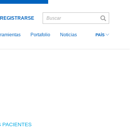
Ecuador
INICIAR
Recordarme
SESIÓN
Colombia
REGISTRARSE
Peru
ASIA
ramientas
Portafolio
Noticias
PAÍS
EUROPE
S PACIENTES