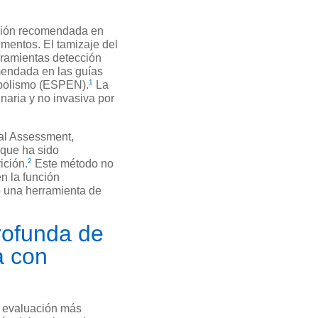
uación recomendada en
imentos. El tamizaje del
rramientas detección
mendada en las guías
1
abolismo (ESPEN).
La
naria y no invasiva por
bal Assessment,
 que ha sido
2
ición.
Este método no
n la función
 una herramienta de
rofunda de
a con
a evaluación más