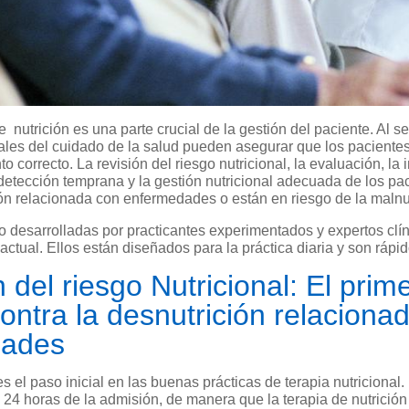
 nutrición es una parte crucial de la gestión del paciente. Al s
nales del cuidado de la salud pueden asegurar que los pacientes 
correcto. La revisión del riesgo nutricional, la evaluación, la i
detección temprana y la gestión nutricional adecuada de los pa
ón relacionada con enfermedades o están en riesgo de la malnut
o desarrolladas por practicantes experimentados y expertos clí
actual. Ellos están diseñados para la práctica diaria y son rápid
 del riesgo Nutricional: El prim
contra la desnutrición relaciona
dades
s el paso inicial en las buenas prácticas de terapia nutricional.
s 24 horas de la admisión, de manera que la terapia de nutrición