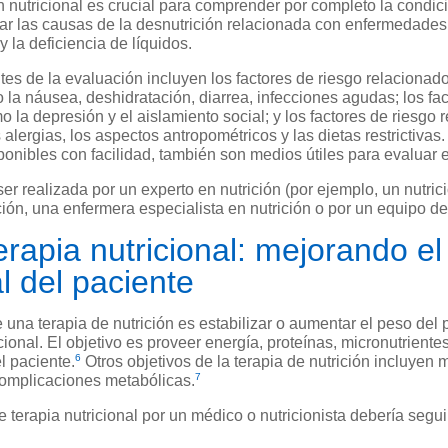
 nutricional es crucial para comprender por completo la condici
r las causas de la desnutrición relacionada con enfermedades y
y la deficiencia de líquidos.
es de la evaluación incluyen los factores de riesgo relacionados
la náusea, deshidratación, diarrea, infecciones agudas; los fac
o la depresión y el aislamiento social; y los factores de riesgo 
 alergias, los aspectos antropométricos y las dietas restrictiva
ponibles con facilidad, también son medios útiles para evaluar e
er realizada por un experto en nutrición (por ejemplo, un nutric
ión, una enfermera especialista en nutrición o por un equipo de 
erapia nutricional: mejorando e
al del paciente
e una terapia de nutrición es estabilizar o aumentar el peso del
ional. El objetivo es proveer energía, proteínas, micronutriente
6
l paciente.
Otros objetivos de la terapia de nutrición incluyen 
7
complicaciones metabólicas.
de terapia nutricional por un médico o nutricionista debería segu