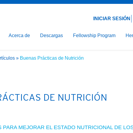
Email*
Contraseña*
línica
ción de la Nutrición
INICIAR SESIÓN
ón Hospitalaria
Acerca de
Descargas
Fellowship Program
Her
arenteral
rtículos
»
Buenas Prácticas de Nutrición
ÁCTICAS DE NUTRICIÓN
 PARA MEJORAR EL ESTADO NUTRICIONAL DE LO