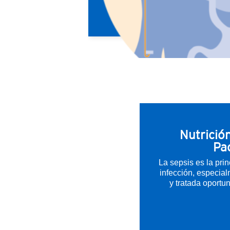
Nutrición
Pa
La sepsis es la pri
infección, especial
y tratada oportu