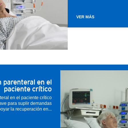
VER MÁS
 parenteral en el
paciente crítico
eral en el paciente crítico
lave para suplir demandas
oyar la recuperación en...