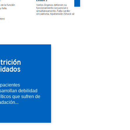
trición
uidados
 pacientes
arrollan debilidad
íticos que sufren de
adación...