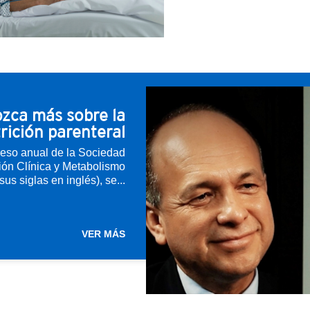
zca más sobre la
rición parenteral
reso anual de la Sociedad
ión Clínica y Metabolismo
s siglas en inglés), se...
VER MÁS