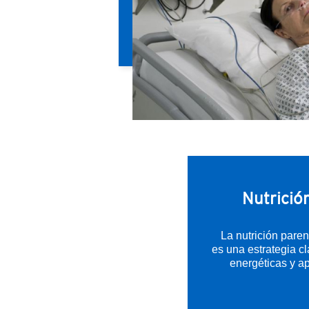
Nutrición
La nutrición parent
es una estrategia c
energéticas y ap