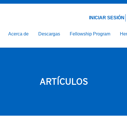
Email*
Contraseña*
línica
ción de la Nutrición
INICIAR SESIÓN
ón Hospitalaria
Acerca de
Descargas
Fellowship Program
Her
arenteral
ARTÍCULOS