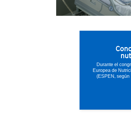
Cono
nut
Durante el cong
Europea de Nutric
(ESPEN, según su