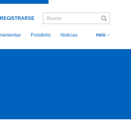
Ecuador
INICIAR
Recordarme
SESIÓN
Colombia
REGISTRARSE
Peru
ASIA
ramientas
Portafolio
Noticias
PAÍS
EUROPE