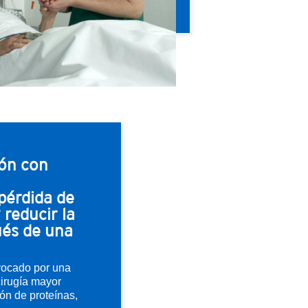
ón con
 pérdida de
reducir la
ués de una
ovocado por una
cirugía mayor
ón de proteínas,