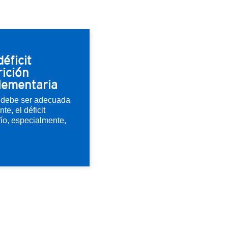
éficit
rición
lementaria
) debe ser adecuada
te, el déficit
fío, especialmente,