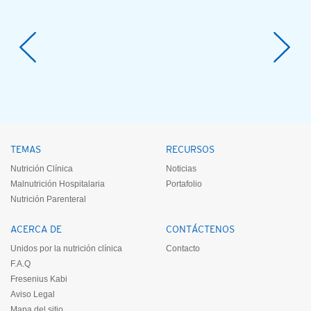
TEMAS
RECURSOS
Nutrición Clínica
Noticias
Malnutrición Hospitalaria
Portafolio
Nutrición Parenteral
ACERCA DE
CONTÁCTENOS
Unidos por la nutrición clínica
Contacto
F.A.Q
Fresenius Kabi
Aviso Legal
Mapa del sitio