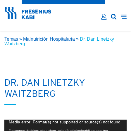
¿Ha olvidado su contraseña?
Email*
Contraseña*
Temas
»
Malnutrición Hospitalaria
»
Dr. Dan Linetzky
Recordarme
Waitzberg
LOG IN
DR. DAN LINETZKY
WAITZBERG
Reproductor
Media error: Format(s) not supported or source(s) not found
de
Descargar Archivo: https://lam.unitedforclinicalnutrition.com/wp-