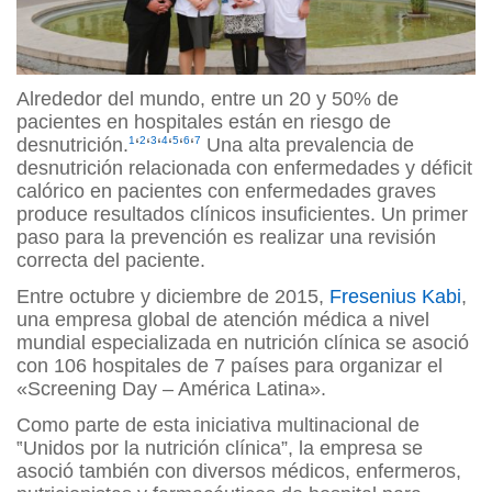
Alrededor del mundo, entre un 20 y 50% de
pacientes en hospitales están en riesgo de
desnutrición.
1
‘
2
‘
3
‘
4
‘
5
‘
6
‘
7
Una alta prevalencia de
desnutrición relacionada con enfermedades y déficit
calórico en pacientes con enfermedades graves
produce resultados clínicos insuficientes. Un primer
paso para la prevención es realizar una revisión
correcta del paciente.
Entre octubre y diciembre de 2015,
Fresenius Kabi
,
una empresa global de atención médica a nivel
mundial especializada en nutrición clínica se asoció
con 106 hospitales de 7 países para organizar el
«Screening Day – América Latina».
Como parte de esta iniciativa multinacional de
‟Unidos por la nutrición clínica”, la empresa se
asoció también con diversos médicos, enfermeros,