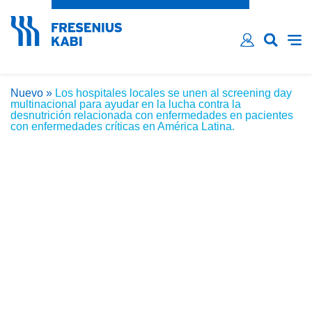
¿Ha olvidado su contraseña?
Email*
Contraseña*
Nuevo
»
Los hospitales locales se unen al screening day
Recordarme
multinacional para ayudar en la lucha contra la
desnutrición relacionada con enfermedades en pacientes
INICIAR SESIÓN
con enfermedades críticas en América Latina.