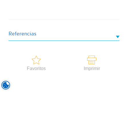
Referencias
Favoritos
Imprimir
TEMAS
RECURSOS
Nutrición Clínica
Descargas
Implementación de la Nutrición
Eventos
Clínica
Portafolio
Desnutrición Hospitalaria