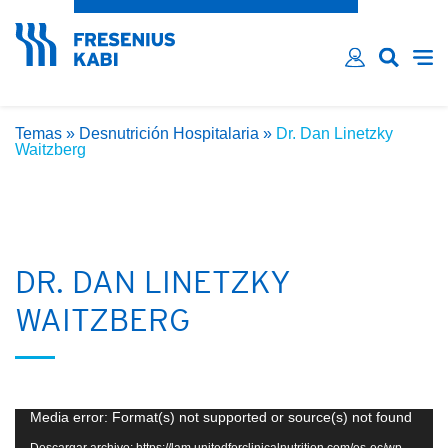
¿Ha olvidado su contraseña?
Email*
Contraseña*
Temas
»
Desnutrición Hospitalaria
»
Dr. Dan Linetzky
Recordarme
Waitzberg
INICIAR SESIÓN
DR. DAN LINETZKY
WAITZBERG
Reproductor
Media error: Format(s) not supported or source(s) not found
de
Descargar archivo: https://lam.unitedforclinicalnutrition.com/es-ec/wp-