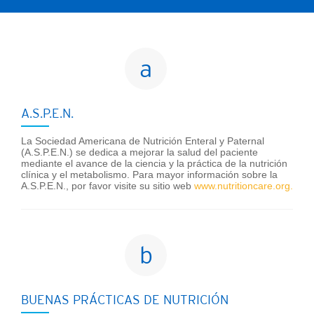
Ver todo
A - C
a
D - F
G - I
J - L
M - O
A.S.P.E.N.
P - R
S - U
La Sociedad Americana de Nutrición Enteral y Paternal
(A.S.P.E.N.) se dedica a mejorar la salud del paciente
mediante el avance de la ciencia y la práctica de la nutrición
V - Z
clínica y el metabolismo. Para mayor información sobre la
A.S.P.E.N., por favor visite su sitio web
www.nutritioncare.org.
b
BUENAS PRÁCTICAS DE NUTRICIÓN