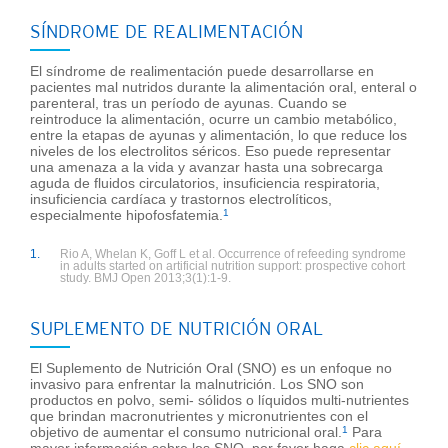
SÍNDROME DE REALIMENTACIÓN
El síndrome de realimentación puede desarrollarse en
pacientes mal nutridos durante la alimentación oral, enteral o
parenteral, tras un período de ayunas. Cuando se
reintroduce la alimentación, ocurre un cambio metabólico,
entre la etapas de ayunas y alimentación, lo que reduce los
niveles de los electrolitos séricos. Eso puede representar
una amenaza a la vida y avanzar hasta una sobrecarga
aguda de fluidos circulatorios, insuficiencia respiratoria,
insuficiencia cardíaca y trastornos electrolíticos,
especialmente hipofosfatemia.
1
1.
Rio A, Whelan K, Goff L et al. Occurrence of refeeding syndrome
in adults started on artificial nutrition support: prospective cohort
study. BMJ Open 2013;3(1):1-9.
SUPLEMENTO DE NUTRICIÓN ORAL
El Suplemento de Nutrición Oral (SNO) es un enfoque no
invasivo para enfrentar la malnutrición. Los SNO son
productos en polvo, semi- sólidos o líquidos multi-nutrientes
que brindan macronutrientes y micronutrientes con el
objetivo de aumentar el consumo nutricional oral.
1
Para
mayor información sobre los SNO, por favor haga
clic aquí
.